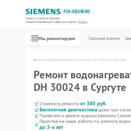
FIX-SIEMENS
Ремонт устройств Siemens
Специализированный cервисный центр г.
Сургут
Мы ремонтируем
Срочный ремонт
Це
й Siemens в Сургуте
Ремонт водонагревателя Siemens DH 30024 в Сургуте
Ремонт водонагрева
DH 30024 в Сургуте
от 380 руб.
Стоимость ремонта
Бесплатная диагностика
даже при отказ
Привезем и увезем водонагреватель Sieme
Гарантия на наши работы по ремонту водо
до 3-х лет
Ремонт холодильников Siemens
Ремонт посудомоечных машин Siemens
Ремонт стиральных машин Siemens
Ремонт варочных панелей Siemens
Ремонт духовых шкафов Siemens
Ремонт микроволновых печей Siemens
Ремонт парогенераторов Siemens
Ремонт холодильных камер Siemens
Ремонт сервоприводов Siemens
Ремонт морозильных камер Siemens