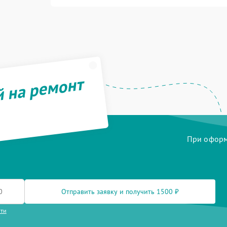
й на ремонт
При оформл
Отправить заявку и получить 1500 ₽
сти