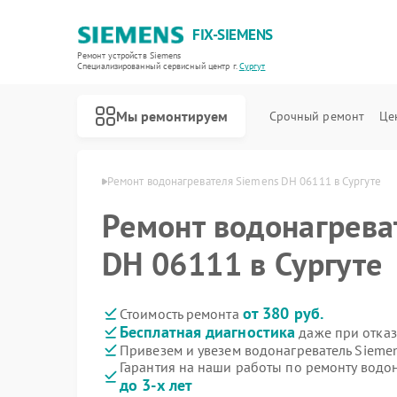
FIX-SIEMENS
Ремонт устройств Siemens
Специализированный cервисный центр г.
Сургут
Мы ремонтируем
Срочный ремонт
Це
й Siemens в Сургуте
Ремонт водонагревателя Siemens DH 06111 в Сургуте
Ремонт водонагрева
DH 06111 в Сургуте
от 380 руб.
Стоимость ремонта
Бесплатная диагностика
даже при отказ
Привезем и увезем водонагреватель Sieme
Гарантия на наши работы по ремонту водо
до 3-х лет
Ремонт холодильников Siemens
Ремонт посудомоечных машин Siemens
Ремонт стиральных машин Siemens
Ремонт варочных панелей Siemens
Ремонт духовых шкафов Siemens
Ремонт микроволновых печей Siemens
Ремонт парогенераторов Siemens
Ремонт холодильных камер Siemens
Ремонт сервоприводов Siemens
Ремонт морозильных камер Siemens