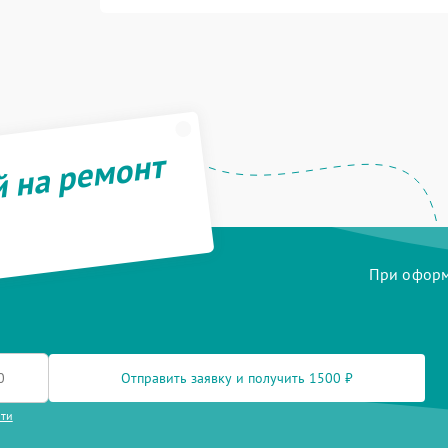
й на ремонт
При оформл
Отправить заявку и получить 1500 ₽
сти