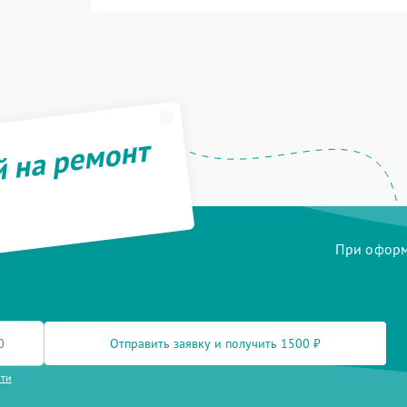
й на ремонт
При оформл
Отправить заявку и получить 1500 ₽
сти