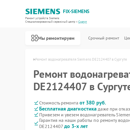
FIX-SIEMENS
Ремонт устройств Siemens
Специализированный cервисный центр г.
Сургут
Мы ремонтируем
Срочный ремонт
Це
й Siemens в Сургуте
Ремонт водонагревателя Siemens DE2124407 в Сургуте
Ремонт водонагрева
DE2124407 в Сургут
от 380 руб.
Стоимость ремонта
Бесплатная диагностика
даже при отказ
Привезем и увезем водонагреватель Sieme
Гарантия на наши работы по ремонту водо
до 3-х лет
DE2124407
Ремонт холодильников Siemens
Ремонт посудомоечных машин Siemens
Ремонт стиральных машин Siemens
Ремонт варочных панелей Siemens
Ремонт духовых шкафов Siemens
Ремонт микроволновых печей Siemens
Ремонт парогенераторов Siemens
Ремонт холодильных камер Siemens
Ремонт сервоприводов Siemens
Ремонт морозильных камер Siemens