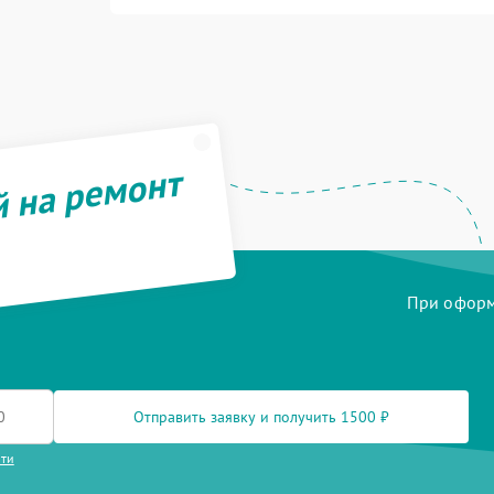
й на ремонт
При оформл
Отправить заявку и получить 1500 ₽
сти