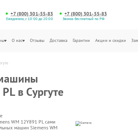
+7 (800) 301-55-83
+7 (800) 301-55-83
Ежедневно, с 10:00 до 20:00
Звонок бесплатный по РФ
ны
О нас
Отзывы
Доставка
Гарантии
Акции и скидки
Зая
ргуте
 машины
PL в Сургуте
е
emens WM 12Y891 PL сами
ральных машин Siemens WM