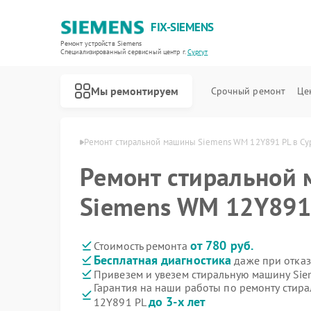
FIX-SIEMENS
Ремонт устройств Siemens
Специализированный cервисный центр г.
Сургут
Мы ремонтируем
Срочный ремонт
Це
н Siemens в Сургуте
Ремонт стиральной машины Siemens WM 12Y891 PL в Су
Ремонт стиральной
Siemens WM 12Y891 
от 780 руб.
Стоимость ремонта
Бесплатная диагностика
даже при отказ
Привезем и увезем стиральную машину Si
Гарантия на наши работы по ремонту сти
до 3-х лет
12Y891 PL
Ремонт холодильников Siemens
Ремонт посудомоечных машин Siemens
Ремонт водонагревателей Siemens
Ремонт варочных панелей Siemens
Ремонт духовых шкафов Siemens
Ремонт микроволновых печей Siemens
Ремонт парогенераторов Siemens
Ремонт холодильных камер Siemens
Ремонт сервоприводов Siemens
Ремонт морозильных камер Siemens