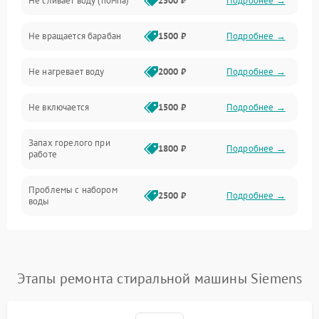
Не сливает воду (помпа)
2500 ₽
Подробнее →
Водоснабжение
Не вращается барабан
1500 ₽
Подробнее →
Слив
Не нагревает воду
2000 ₽
Подробнее →
Программное обеспечение
Не включается
1500 ₽
Подробнее →
Запах горелого при
1800 ₽
Подробнее →
работе
Проблемы с набором
2500 ₽
Подробнее →
воды
Замена ТЭНа
2200 ₽
Подробнее →
Замена платы управления
2200 ₽
Подробнее →
Этапы ремонта стиральной машины Siemens