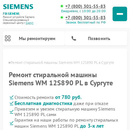
+7 (800) 301-55-83
Ежедневно, с 10:00 до 20:00
FIX-SIEMENS
+7 (800) 301-55-83
Ремонт устройств Siemens
Специализированный
Звонок бесплатный по РФ
cервисный центр г.
Сургут
Мы ремонтируем
Позвонить
ргуте
Ремонт стиральной машины Siemens WM 12S890 PL в Сургуте
Ремонт стиральной машины
Siemens WM 12S890 PL в Сургуте
от 780 руб.
Стоимость ремонта
Бесплатная диагностика
даже при отказе
Привезем и увезем стиральную машину Siemens
WM 12S890 PL сами
Ремонт посудомоечных машин Siemens
Ремонт варочных панелей Siemens
Ремонт микроволновых печей Siemens
Ремонт холодильных камер Siemens
Ремонт морозильных камер Siemens
Ремонт холодильников Siemens
Ремонт водонагревателей Siemens
Ремонт духовых шкафов Siemens
Ремонт парогенераторов Siemens
Гарантия на наши работы по ремонту стиральных
до 3-х лет
машин Siemens WM 12S890 PL