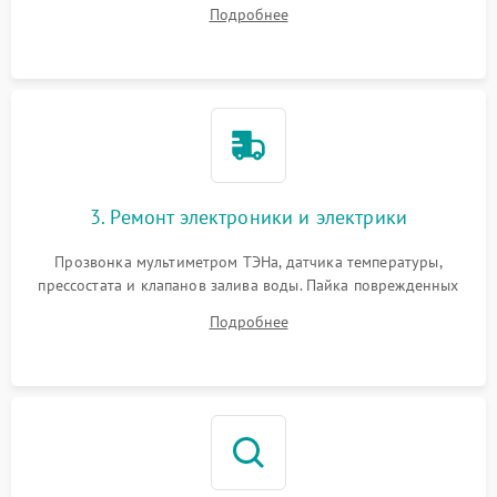
амортизаторов. Проверка подшипников барабана и
Подробнее
крестовины на износ, а манжеты люка на разрывы.
3. Ремонт электроники и электрики
Прозвонка мультиметром ТЭНа, датчика температуры,
прессостата и клапанов залива воды. Пайка поврежденных
дорожек или замена симисторов на плате управления.
Подробнее
Восстановление целостности проводки и контактов.