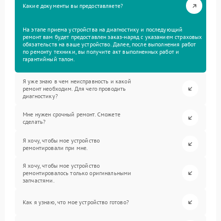
Какие документы вы предоставляете?
На этапе приема устройства на диагностику и последующий
ремонт вам будет предоставлен заказ-наряд с указанием страховых
обязательств на ваше устройство. Далее, после выполнения работ
по ремонту техники, вы получите акт выполненных работ и
гарантийный талон.
Я уже знаю в чем неисправность и какой
ремонт необходим. Для чего проводить
диагностику?
Мне нужен срочный ремонт. Сможете
сделать?
Я хочу, чтобы мое устройство
ремонтировали при мне.
Я хочу, чтобы мое устройство
ремонтировалось только оригинальными
запчастями.
Как я узнаю, что мое устройство готово?