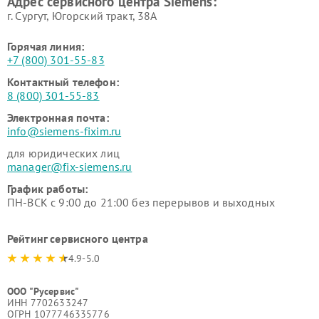
Адрес сервисного центра Siemens:
Siemens
Siemens
г. Сургут, Югорский тракт, 38А
Горячая линия:
+7 (800) 301-55-83
Контактный телефон:
8 (800) 301-55-83
Электронная почта:
info@siemens-fixim.ru
для юридических лиц
manager@fix-siemens.ru
График работы:
ПН-ВСК с 9:00 до 21:00 без перерывов и выходных
Рейтинг сервисного центра
4.9-5.0
ООО "Русервис"
ИНН 7702633247
ОГРН 1077746335776