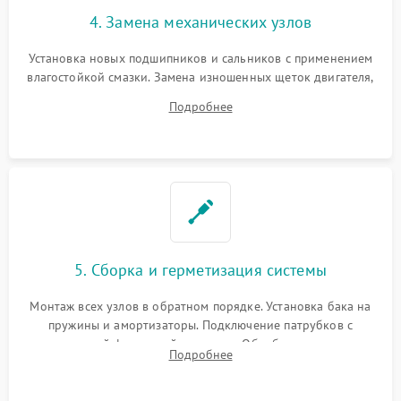
4. Замена механических узлов
Установка новых подшипников и сальников с применением
влагостойкой смазки. Замена изношенных щеток двигателя,
порванного ремня привода, неисправного сливного насоса
Подробнее
или поврежденной резиновой манжеты.
5. Сборка и герметизация системы
Монтаж всех узлов в обратном порядке. Установка бака на
пружины и амортизаторы. Подключение патрубков с
надежной фиксацией хомутами. Обработка стыков
Подробнее
герметиком для предотвращения возможных протечек воды.