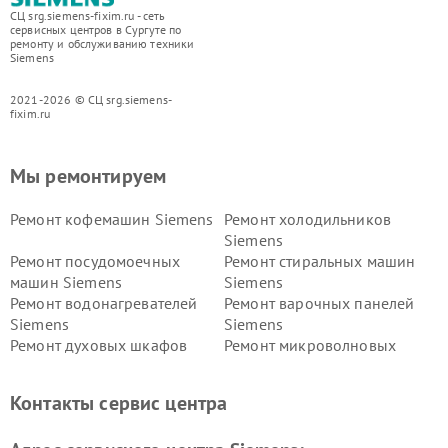
СЦ srg.siemens-fixim.ru - сеть
сервисных центров в Сургуте по
ремонту и обслуживанию техники
Siemens
2021-2026 © СЦ srg.siemens-
fixim.ru
Мы ремонтируем
Ремонт кофемашин Siemens
Ремонт холодильников
Siemens
Ремонт посудомоечных
Ремонт стиральных машин
машин Siemens
Siemens
Ремонт водонагревателей
Ремонт варочных панелей
Siemens
Siemens
Ремонт духовых шкафов
Ремонт микроволновых
Siemens
печей Siemens
Ремонт парогенераторов
Ремонт холодильных камер
Контакты сервис центра
Siemens
Siemens
Ремонт сервоприводов
Ремонт морозильных камер