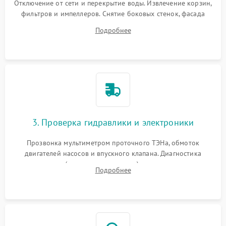
Отключение от сети и перекрытие воды. Извлечение корзин,
фильтров и импеллеров. Снятие боковых стенок, фасада
дверцы или нижнего поддона для прямого доступа к
Подробнее
циркуляционному насосу, ТЭНу и сливной помпе.
3. Проверка гидравлики и электроники
Прозвонка мультиметром проточного ТЭНа, обмоток
двигателей насосов и впускного клапана. Диагностика
прессостата (датчика уровня воды), датчика мутности,
Подробнее
концевика дверцы и электронного модуля управления.