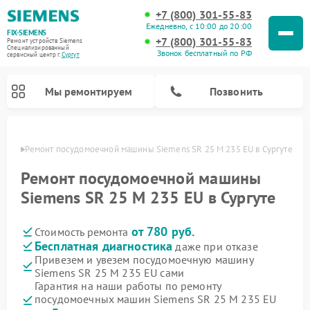
+7 (800) 301-55-83
Ежедневно, с 10:00 до 20:00
FIX-SIEMENS
+7 (800) 301-55-83
Ремонт устройств Siemens
Специализированный
Звонок бесплатный по РФ
cервисный центр г.
Сургут
Мы ремонтируем
Позвонить
ргуте
Ремонт посудомоечной машины Siemens SR 25 M 235 EU в Сургуте
Ремонт посудомоечной машины
Siemens SR 25 M 235 EU в Сургуте
от 780 руб.
Стоимость ремонта
Бесплатная диагностика
даже при отказе
Привезем и увезем посудомоечную машину
Siemens SR 25 M 235 EU сами
Ремонт стиральных машин Siemens
Ремонт варочных панелей Siemens
Ремонт микроволновых печей Siemens
Ремонт холодильных камер Siemens
Ремонт морозильных камер Siemens
Ремонт холодильников Siemens
Ремонт водонагревателей Siemens
Ремонт духовых шкафов Siemens
Ремонт парогенераторов Siemens
Гарантия на наши работы по ремонту
посудомоечных машин Siemens SR 25 M 235 EU