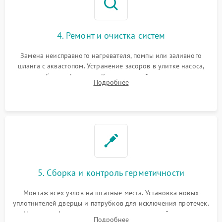
4. Ремонт и очистка систем
Замена неисправного нагревателя, помпы или заливного
шланга с аквастопом. Устранение засоров в улитке насоса,
патрубках и фильтрах. Компонентный ремонт платы
Подробнее
управления, восстановление поврежденной проводки.
5. Сборка и контроль герметичности
Монтаж всех узлов на штатные места. Установка новых
уплотнителей дверцы и патрубков для исключения протечек.
Надежная фиксация хомутов гидравлической системы,
Подробнее