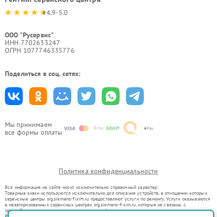
4.9-5.0
ООО "Русервис"
ИНН 7702633247
ОГРН 1077746335776
Поделиться в соц. сетях:
Мы принимаем
все формы оплаты
Политика конфиденциальности
Вся информация на сайте носит исключительно справочный характер.
Товарные знаки используются исключительно для описания устройств, в отношении которых
сервисные центры srg.siemens-fixim.ru предоставляют услуги по ремонту. Услуги оказываются
в неавторизованных сервисных центрах srg.siemens-fixim.ru, которые не связаны с
правообладателями товарных знаков или их официальными представителями.
Ремонт осуществляется для устройств, уже введенных в гражданский оборот в соответствии