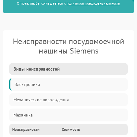
Отправляя, Вы соглашаетесь с
политикой конфиденциальности
Неисправности посудомоечной
машины Siemens
Виды неисправностей
Электроника
Механические повреждения
Механика
Неисправности
Стоимость
Управление