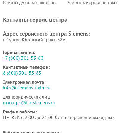
Ремонт духовых шкафов
Ремонт микроволновых
Siemens
печей Siemens
Ремонт парогенераторов
Ремонт холодильных камер
Контакты сервис центра
Siemens
Siemens
Ремонт сервоприводов
Ремонт морозильных камер
Адрес сервисного центра Siemens:
Siemens
Siemens
г. Сургут, Югорский тракт, 38А
Горячая линия:
+7 (800) 301-55-83
Контактный телефон:
8 (800) 301-55-83
Электронная почта:
info@siemens-fixim.ru
для юридических лиц
manager@fix-siemens.ru
График работы:
ПН-ВСК с 9:00 до 21:00 без перерывов и выходных
Рейтинг сервисного центра