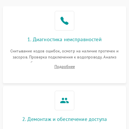
Не работает сушилка
2100 ₽
Подробнее →
Сбои в работе таймера
1700 ₽
Подробнее →
Проблемы с
2100 ₽
Подробнее →
1. Диагностика неисправностей
циркуляционным насосом
Считывание кодов ошибок, осмотр на наличие протечек и
засоров. Проверка подключения к водопроводу. Анализ
жалоб на отсутствие слива, нагрева, вращения
Подробнее
разбрызгивателей или срабатывание системы защиты
аквастоп.
2. Демонтаж и обеспечение доступа