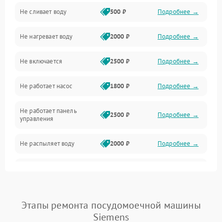
Не сливает воду
500 ₽
Подробнее →
Электропитание
Не нагревает воду
2000 ₽
Подробнее →
Датчики
Не включается
2500 ₽
Подробнее →
Нагрев
Не работает насос
1800 ₽
Подробнее →
Вода
Не работает панель
Гигиена
2500 ₽
Подробнее →
управления
Программное обеспечение
Не распыляет воду
2000 ₽
Подробнее →
Не запускается цикл
1800 ₽
Подробнее →
стирки
Проблемы с набором
Этапы ремонта посудомоечной машины
1800 ₽
Подробнее →
воды
Siemens