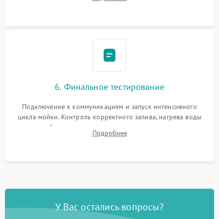
сборка корпуса и установка датчика поплавка.
6. Финальное тестирование
Подключение к коммуникациям и запуск интенсивного
цикла мойки. Контроль корректного залива, нагрева воды
до нужной температуры, отсутствия посторонних шумов,
Подробнее
штатного слива и абсолютной сухости в поддоне.
У Вас остались вопросы?