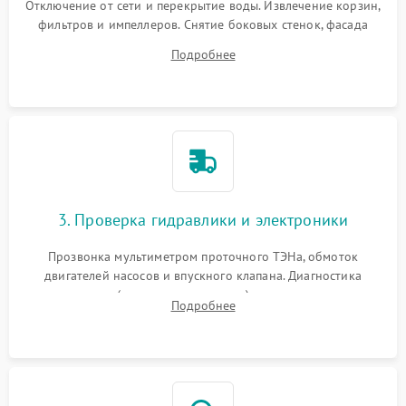
Отключение от сети и перекрытие воды. Извлечение корзин,
фильтров и импеллеров. Снятие боковых стенок, фасада
дверцы или нижнего поддона для прямого доступа к
Подробнее
циркуляционному насосу, ТЭНу и сливной помпе.
3. Проверка гидравлики и электроники
Прозвонка мультиметром проточного ТЭНа, обмоток
двигателей насосов и впускного клапана. Диагностика
прессостата (датчика уровня воды), датчика мутности,
Подробнее
концевика дверцы и электронного модуля управления.