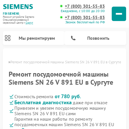
+7 (800) 301-55-83
Ежедневно, с 10:00 до 20:00
FIX-SIEMENS
+7 (800) 301-55-83
Ремонт устройств Siemens
Специализированный
Звонок бесплатный по РФ
cервисный центр г.
Сургут
Мы ремонтируем
Позвонить
ргуте
Ремонт посудомоечной машины Siemens SN 26 V 891 EU в Сургуте
Ремонт посудомоечной машины
Siemens SN 26 V 891 EU в Сургуте
от 780 руб.
Стоимость ремонта
Бесплатная диагностика
даже при отказе
Привезем и увезем посудомоечную машину
Siemens SN 26 V 891 EU сами
Ремонт стиральных машин Siemens
Ремонт варочных панелей Siemens
Ремонт микроволновых печей Siemens
Ремонт холодильных камер Siemens
Ремонт морозильных камер Siemens
Ремонт холодильников Siemens
Ремонт водонагревателей Siemens
Ремонт духовых шкафов Siemens
Ремонт парогенераторов Siemens
Гарантия на наши работы по ремонту
посудомоечных машин Siemens SN 26 V 891 EU