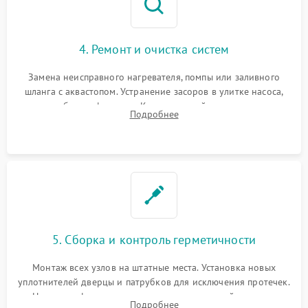
4. Ремонт и очистка систем
Замена неисправного нагревателя, помпы или заливного
шланга с аквастопом. Устранение засоров в улитке насоса,
патрубках и фильтрах. Компонентный ремонт платы
Подробнее
управления, восстановление поврежденной проводки.
5. Сборка и контроль герметичности
Монтаж всех узлов на штатные места. Установка новых
уплотнителей дверцы и патрубков для исключения протечек.
Надежная фиксация хомутов гидравлической системы,
Подробнее