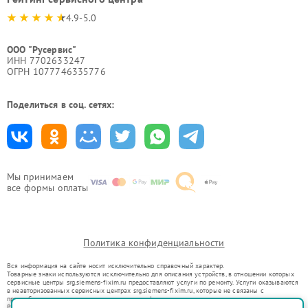
4.9-5.0
ООО "Русервис"
ИНН 7702633247
ОГРН 1077746335776
Поделиться в соц. сетях:
Мы принимаем
все формы оплаты
Политика конфиденциальности
Вся информация на сайте носит исключительно справочный характер.
Товарные знаки используются исключительно для описания устройств, в отношении которых
сервисные центры srg.siemens-fixim.ru предоставляют услуги по ремонту. Услуги оказываются
в неавторизованных сервисных центрах srg.siemens-fixim.ru, которые не связаны с
правообладателями товарных знаков или их официальными представителями.
Ремонт осуществляется для устройств, уже введенных в гражданский оборот в соответствии