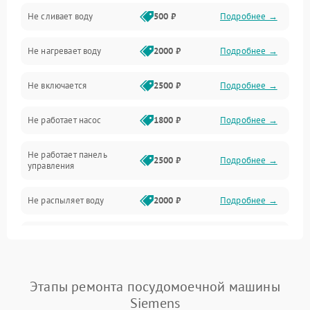
Не сливает воду
500 ₽
Подробнее →
Электропитание
Не нагревает воду
2000 ₽
Подробнее →
Датчики
Не включается
2500 ₽
Подробнее →
Нагрев
Не работает насос
1800 ₽
Подробнее →
Вода
Не работает панель
Гигиена
2500 ₽
Подробнее →
управления
Программное обеспечение
Не распыляет воду
2000 ₽
Подробнее →
Не запускается цикл
1800 ₽
Подробнее →
стирки
Проблемы с набором
Этапы ремонта посудомоечной машины
1800 ₽
Подробнее →
воды
Siemens