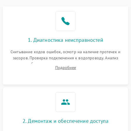
Не работает сушилка
2100 ₽
Подробнее →
Сбои в работе таймера
1700 ₽
Подробнее →
Проблемы с
2100 ₽
Подробнее →
1. Диагностика неисправностей
циркуляционным насосом
Считывание кодов ошибок, осмотр на наличие протечек и
засоров. Проверка подключения к водопроводу. Анализ
жалоб на отсутствие слива, нагрева, вращения
Подробнее
разбрызгивателей или срабатывание системы защиты
аквастоп.
2. Демонтаж и обеспечение доступа