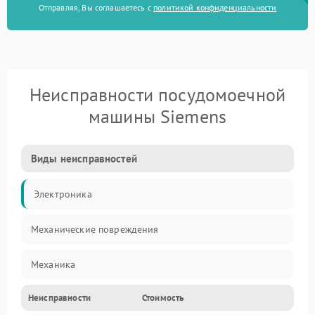
Отправляя, Вы соглашаетесь с
политикой конфиденциальности
Неисправности посудомоечной
машины Siemens
Виды неисправностей
Электроника
Механические повреждения
Механика
Неисправности
Стоимость
Управление