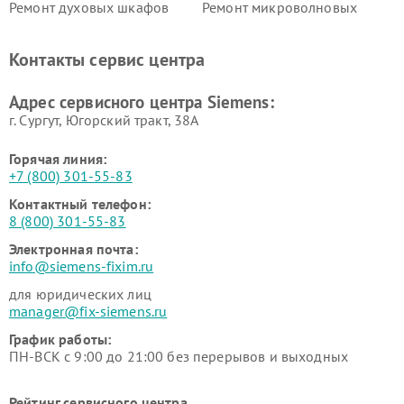
Ремонт духовых шкафов
Ремонт микроволновых
Siemens
печей Siemens
Ремонт парогенераторов
Ремонт холодильных камер
Контакты сервис центра
Siemens
Siemens
Ремонт сервоприводов
Ремонт морозильных камер
Адрес сервисного центра Siemens:
Siemens
Siemens
г. Сургут, Югорский тракт, 38А
Горячая линия:
+7 (800) 301-55-83
Контактный телефон:
8 (800) 301-55-83
Электронная почта:
info@siemens-fixim.ru
для юридических лиц
manager@fix-siemens.ru
График работы:
ПН-ВСК с 9:00 до 21:00 без перерывов и выходных
Рейтинг сервисного центра