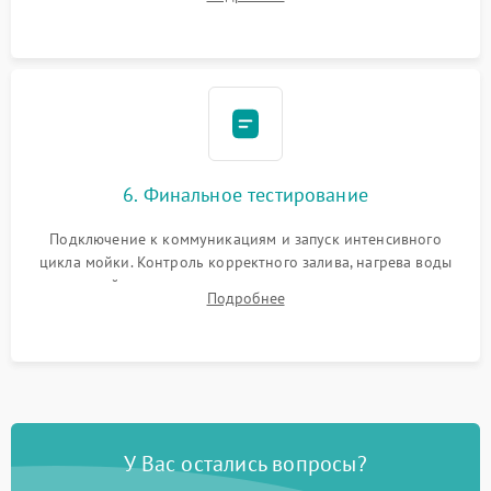
сборка корпуса и установка датчика поплавка.
6. Финальное тестирование
Подключение к коммуникациям и запуск интенсивного
цикла мойки. Контроль корректного залива, нагрева воды
до нужной температуры, отсутствия посторонних шумов,
Подробнее
штатного слива и абсолютной сухости в поддоне.
У Вас остались вопросы?