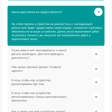
Какие документы вы предоставляете?
На этапе приема устройства на диагностику и последующий
ремонт вам будет предоставлен заказ-наряд с указанием страховых
обязательств на ваше устройство. Далее, после выполнения работ
по ремонту техники, вы получите акт выполненных работ и
гарантийный талон.
Я уже знаю в чем неисправность и какой
ремонт необходим. Для чего проводить
диагностику?
Мне нужен срочный ремонт. Сможете
сделать?
Я хочу, чтобы мое устройство
ремонтировали при мне.
Я хочу, чтобы мое устройство
ремонтировалось только оригинальными
запчастями.
Как я узнаю, что мое устройство готово?