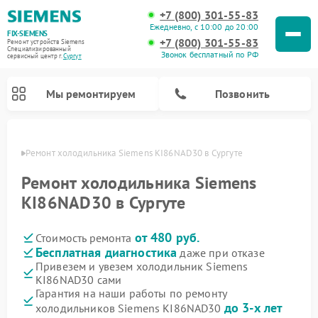
+7 (800) 301-55-83
Ежедневно, с 10:00 до 20:00
FIX-SIEMENS
+7 (800) 301-55-83
Ремонт устройств Siemens
Специализированный
Звонок бесплатный по РФ
cервисный центр г.
Сургут
Мы ремонтируем
Позвонить
ргуте
Ремонт холодильника Siemens KI86NAD30 в Сургуте
Ремонт холодильника Siemens
KI86NAD30 в Сургуте
от 480 руб.
Стоимость ремонта
Бесплатная диагностика
даже при отказе
Привезем и увезем холодильник Siemens
KI86NAD30 сами
Ремонт стиральных машин Siemens
Ремонт варочных панелей Siemens
Ремонт микроволновых печей Siemens
Ремонт холодильных камер Siemens
Ремонт морозильных камер Siemens
Ремонт посудомоечных машин Siemens
Ремонт водонагревателей Siemens
Ремонт духовых шкафов Siemens
Ремонт парогенераторов Siemens
Гарантия на наши работы по ремонту
до 3-х лет
холодильников Siemens KI86NAD30