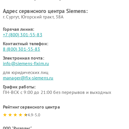
Ремонт сервоприводов
Ремонт морозильных камер
Адрес сервисного центра Siemens:
Siemens
Siemens
г. Сургут, Югорский тракт, 38А
Горячая линия:
+7 (800) 301-55-83
Контактный телефон:
8 (800) 301-55-83
Электронная почта:
info@siemens-fixim.ru
для юридических лиц
manager@fix-siemens.ru
График работы:
ПН-ВСК с 9:00 до 21:00 без перерывов и выходных
Рейтинг сервисного центра
4.9-5.0
ООО "Русервис"