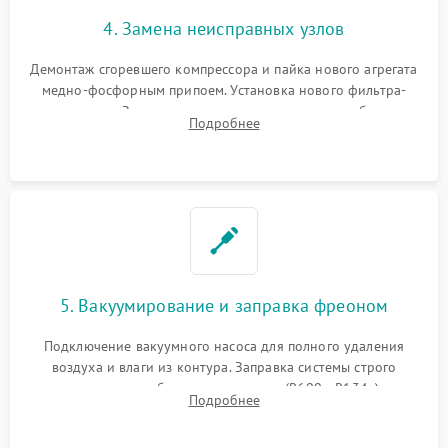
4. Замена неисправных узлов
Демонтаж сгоревшего компрессора и пайка нового агрегата
медно-фосфорным припоем. Установка нового фильтра-
осушителя. Замена изношенных вентиляторов обдува,
Подробнее
сломанных заслонок или поврежденных дверных петель.
5. Вакуумирование и заправка фреоном
Подключение вакуумного насоса для полного удаления
воздуха и влаги из контура. Заправка системы строго
дозированным объемом хладагента (R600a, R134a) по
Подробнее
электронным весам. Контроль рабочего давления в системе.