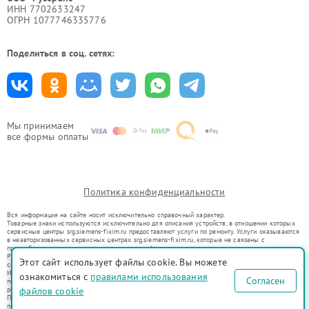
ИНН 7702633247
ОГРН 1077746335776
Поделиться в соц. сетях:
Мы принимаем
все формы оплаты
Политика конфиденциальности
Вся информация на сайте носит исключительно справочный характер.
Товарные знаки используются исключительно для описания устройств, в отношении которых
сервисные центры srg.siemens-fixim.ru предоставляют услуги по ремонту. Услуги оказываются
в неавторизованных сервисных центрах srg.siemens-fixim.ru, которые не связаны с
правообладателями товарных знаков или их официальными представителями.
Ремонт осуществляется для устройств, уже введенных в гражданский оборот в соответствии
Этот сайт использует файлы cookie. Вы можете
со статьей 1487 ГК РФ.
Использование товарных знаков не преследует цели индивидуализации услуг или введения
ознакомиться с
правилами использования
Согласен
потребителей в заблуждение, а служит для информирования о предоставляемых услугах по
ремонту техники указанных брендов.
файлов cookie
Представленная на сайте информация не является публичной офертой, определяемой
положениями Статьи 437(2) Гражданского кодекса РФ