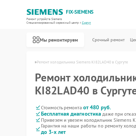
FIX-SIEMENS
Ремонт устройств Siemens
Специализированный cервисный центр г.
Сургут
Мы ремонтируем
Срочный ремонт
Це
в Siemens в Сургуте
Ремонт холодильника Siemens KI82LAD40 в Сургуте
Ремонт холодильник
KI82LAD40 в Сургут
от 480 руб.
Стоимость ремонта
Бесплатная диагностика
даже при отказ
Привезем и увезем холодильник Siemens 
Гарантия на наши работы по ремонту холо
до 3-х лет
Ремонт посудомоечных машин Siemens
Ремонт стиральных машин Siemens
Ремонт водонагревателей Siemens
Ремонт варочных панелей Siemens
Ремонт духовых шкафов Siemens
Ремонт микроволновых печей Siemens
Ремонт парогенераторов Siemens
Ремонт холодильных камер Siemens
Ремонт сервоприводов Siemens
Ремонт морозильных камер Siemens