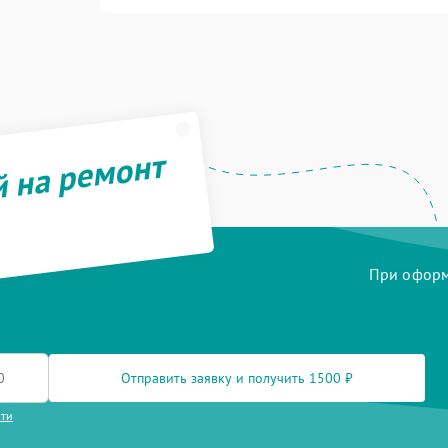
й на ремонт
При оформл
Отправить заявку и получить 1500 ₽
сти